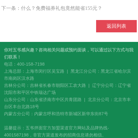
下一条：
什么？免费福券礼包竟然能省155元？
返回列表
你对五爷感兴趣？咨询相关问题或预约面谈，可以通过以下方式与我
们联系！
电话：400-158-7198
上海总部：上海市闵行区吴宝路 | 黑龙江分公司：黑龙江省哈尔滨
市南岗区汉水路
吉林分公司：吉林省长春市朝阳区工农大路 | 辽宁分公司：辽宁省
沈阳市和平区中铁瑞达广场
山东分公司：山东省济南市中区共青团路 | 北京分公司：北京市丰
台区丰台北路18号
内蒙古分公司：内蒙古呼和浩特市新城区新华东街87号
温馨提示：五爷拌面官方加盟渠道官方网站及品牌热线-
4001587198，非官方渠道发布的招商信息请勿相信。