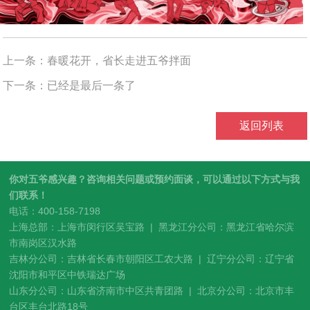
上一条：
春暖花开，省长走进五爷拌面
下一条：已经是最后一条了
返回列表
你对五爷感兴趣？咨询相关问题或预约面谈，可以通过以下方式与我
们联系！
电话：400-158-7198
上海总部：上海市闵行区吴宝路 | 黑龙江分公司：黑龙江省哈尔滨
市南岗区汉水路
吉林分公司：吉林省长春市朝阳区工农大路 | 辽宁分公司：辽宁省
沈阳市和平区中铁瑞达广场
山东分公司：山东省济南市中区共青团路 | 北京分公司：北京市丰
台区丰台北路18号