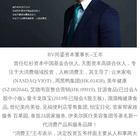
BV尚鎏资本董事长--王岑
曾任红杉资本中国基金合伙人, 天图资本高级合伙人，专
注于大消费领域投资，人称消费王，其主导了: 云米家电
(NASDAQ:VIOT) , 周黑鸭集团(HK:01458), 美年健康
(SZ:002044), 艾德韦宣整合营销(HK:09919), 甘源食品(已过会A
股中小板), 曼卡龙珠宝(2019年已报会A股主板) , 溜溜梅健康食
品, 世纪美尚美妆, 见福便利店零售集团, 怡宝日化, 管家帮家政
服务 百果园, 泰笛24居家服务, 伊美尔医疗美容集团等著名新一
代消费产品和服务品牌！
“消费王”王岑表示，决定投资五爷拌面主要从人和事两大