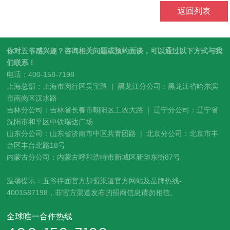
返回列表
你对五爷感兴趣？咨询相关问题或预约面谈，可以通过以下方式与我
们联系！
电话：400-158-7198
上海总部：上海市闵行区吴宝路 | 黑龙江分公司：黑龙江省哈尔滨
市南岗区汉水路
吉林分公司：吉林省长春市朝阳区工农大路 | 辽宁分公司：辽宁省
沈阳市和平区中铁瑞达广场
山东分公司：山东省济南市中区共青团路 | 北京分公司：北京市丰
台区丰台北路18号
内蒙古分公司：内蒙古呼和浩特市新城区新华东街87号
温馨提示：五爷拌面官方加盟渠道官方网站及品牌热线-
4001587198，非官方渠道发布的招商信息请勿相信。
全球唯一合作热线